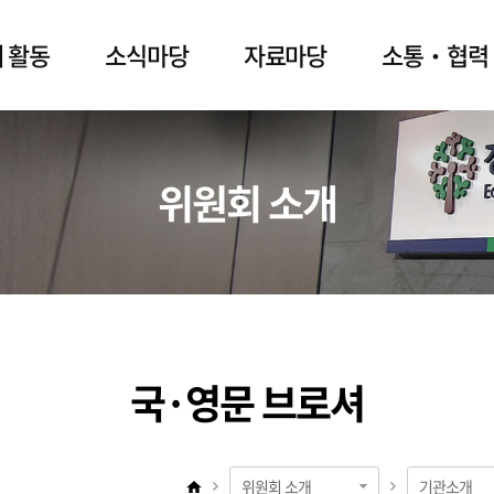
 활동
소식마당
자료마당
소통‧협력
위원회 소개
국·영문 브로셔
위원회 소개
기관소개