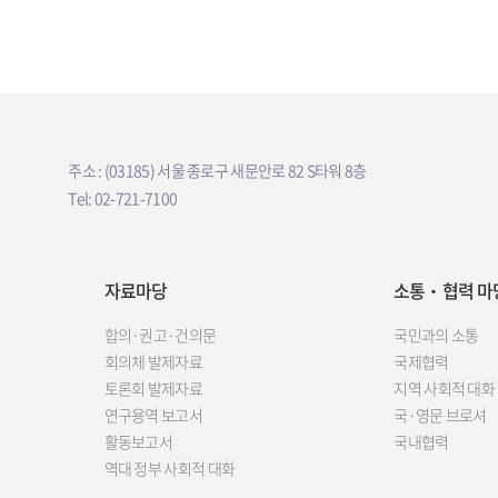
주소 : (03185) 서울 종로구 새문안로 82 S타워 8층
Tel: 02-721-7100
자료마당
소통‧협력 마
합의·권고·건의문
국민과의 소통
회의체 발제자료
국제협력
토론회 발제자료
지역 사회적 대화
연구용역 보고서
국·영문 브로셔
활동보고서
국내협력
역대 정부 사회적 대화