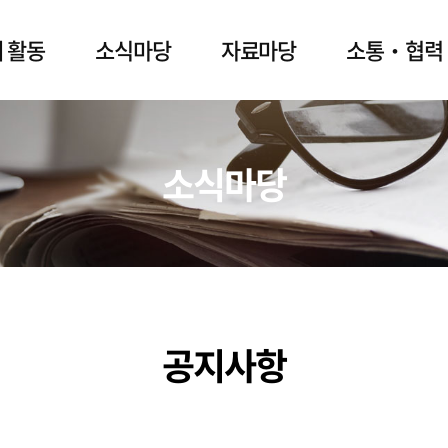
 활동
소식마당
자료마당
소통‧협력
소식마당
공지사항