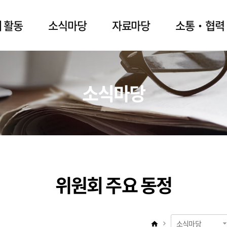
 활동
소식마당
자료마당
소통‧협력
소식마당
위원회 주요 동정
소식마당