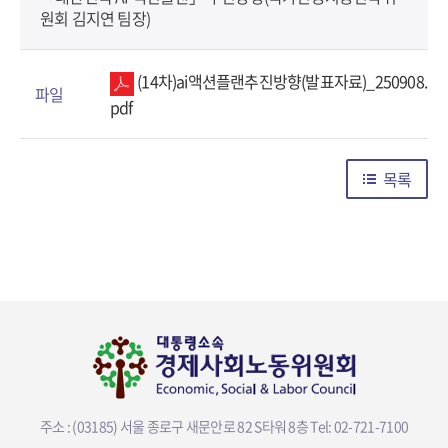
원회 김
지
연
팀
장)
(14차)ai액션플랜추진방향(발표자료)_250908.
파일
pdf
목록
주소 : (03185) 서울 종로구 새문안로 82 S타워 8층
Tel: 02-721-7100