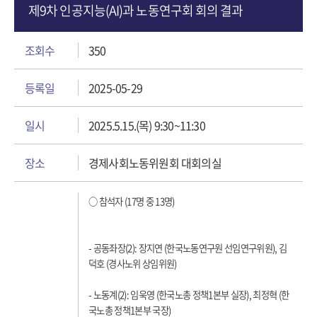
제9차 인공지능(AI)과 노동연구회 회의 결과
조회수
350
등록일
2025-05-29
일시
2025.5.15.(목) 9:30~11:30
장소
경제사회노동위원회 대회의실
○ 참석자 (17명 중 13명)
- 공동좌장(2): 장지연 (한국노동연구원 선임연구위원), 김
덕호 (경사노위 상임위원)
- 노동계(2): 임욱영 (한국노총 정책1본부 실장), 최정혁 (한
국노총 정책1본부 국장)