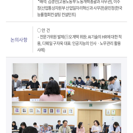
*배석: 김경민(고용노동부 노동개혁총괄과 사무관), 이수
창(산업통상자원부 산업일자리혁신과 사무관)윤민정(한국
능률협회컨설팅 컨설턴트)
○ 안 건
- 전문가위원 발제(➀오계택 위원: AI기술의 HR에 대한 적
논의사항
용, 디웨일 구자욱 대표: 인공지능의 인사ㆍ노무관리 활용
사례)