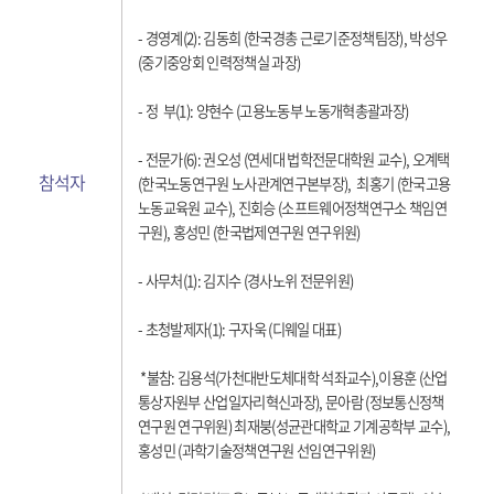
- 경영계(2): 김동희 (한국경총 근로기준정책팀장), 박성우
(중기중앙회 인력정책실 과장)
- 정 부(1): 양현수 (고용노동부 노동개혁총괄과장)
- 전문가(6): 권오성 (연세대 법학전문대학원 교수), 오계택
참석자
(한국노동연구원 노사관계연구본부장), 최홍기 (한국고용
노동교육원 교수), 진회승 (소프트웨어정책연구소 책임연
구원), 홍성민 (한국법제연구원 연구위원)
- 사무처(1): 김지수 (경사노위 전문위원)
- 초청발제자(1): 구자욱 (디웨일 대표)
*불참: 김용석(가천대반도체대학 석좌교수),이용훈 (산업
통상자원부 산업일자리혁신과장), 문아람 (정보통신정책
연구원 연구위원) 최재붕(성균관대학교 기계공학부 교수),
홍성민 (과학기술정책연구원 선임연구위원)