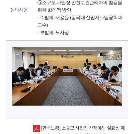
⑤
소규모 사업장 안전보건관리자의 활용을
논의사항
위한 합리적 방안
-
주발제
:
서용윤
(
동국대 산업시스템공학과
교수
)
-
부발제:
노사정
[한국노총] 소규모 사업장 산재예방 실효성 제