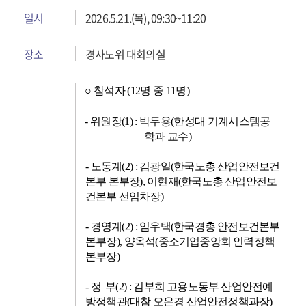
일시
2026.5.21.(목), 09:30~11:20
장소
경사노위 대회의실
○
참석자
(12
명 중
11
명
)
-
위원장
(1) :
박두용
(
한성대 기계시스템공
학과 교수
)
-
노동계
(2) :
김광일
(
한국노총 산업안전보건
본부 본부장
),
이현재
(
한국노총 산업안전보
건본부 선임차장
)
-
경영계
(2) :
임우택
(
한국경총 안전보건본부
본부장
),
양옥석
(
중소기업중앙회 인력정책
본부장
)
-
정 부
(2) :
김부희 고용노동부 산업안전예
방정책관
(
대참 오은경 산업안전정책과장
)