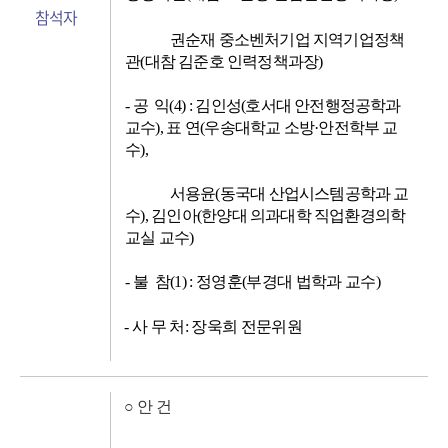
참석자
권순재 중소벤처기업 지역기업정책
관
(
대참 김준호 인력정책과장
)
-
공 익
(4) :
김인성
(
호서대 안전행정공학과
교수
),
표 연
(
우송대학교 소방
·
안전학부 교
수
),
서용윤
(
동국대 산업시스템공학과 교
수
),
김인아
(
한양대 의과대학 직업환경의학
교실 교수
)
- 불 참(1) : 정영훈(부경대 법학과 교수)
-
사 무 처
:
장욱희 전문위원
○
안 건