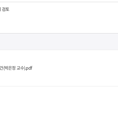
제 검토
(박은정 교수).pdf