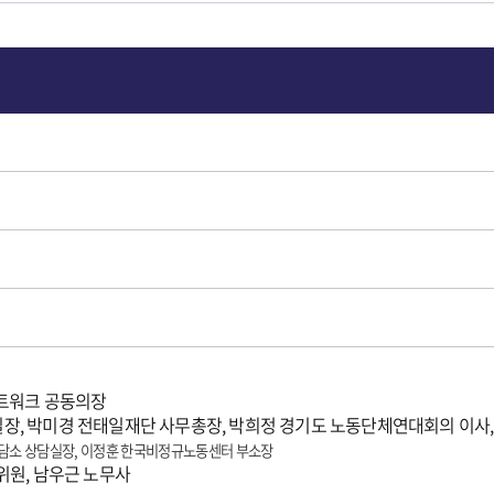
네트워크 공동의장
업단 실장, 박미경 전태일재단 사무총장, 박희정 경기도 노동단체연대회의 
담소 상담실장, 이정훈 한국비정규노동센터 부소장
위원, 남우근 노무사