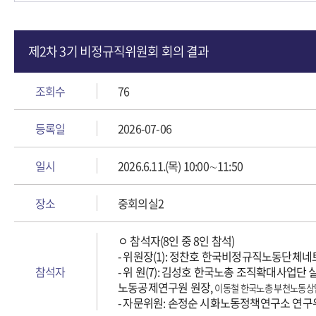
제2차 3기 비정규직위원회 회의 결과
조회수
76
등록일
2026-07-06
일시
2026.6.11.(목) 10:00∼11:50
장소
중회의실2
ㅇ 참석자(8인 중 8인 참석)
- 위원장(1): 정찬호 한국비정규직노동단체
참석자
- 위 원(7): 김성호 한국노총 조직확대사
노동공제연구원 원장,
이
동철 한국노총 부천노동상
- 자문위원: 손정순 시화노동정책연구소 연구