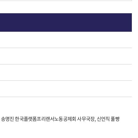
이사, 송명진 한국플랫폼프리랜서노동공제회 사무국장, 신언직 풀빵