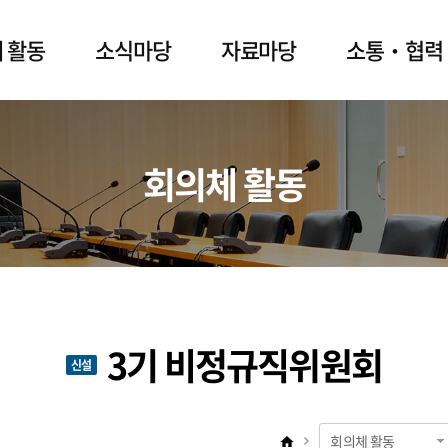
 활동
소식마당
자료마당
소통‧협력
회의체 활동
3기 비정규직위원회
신설
회의체 활동