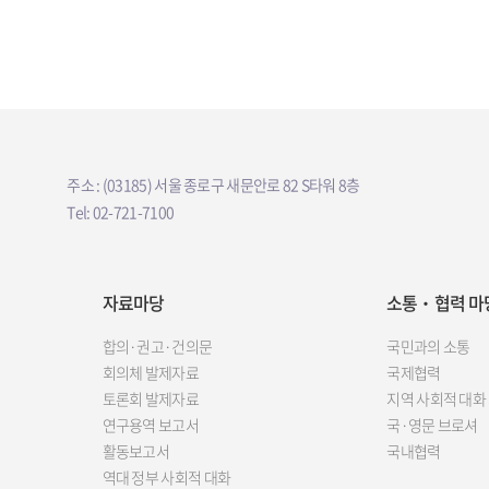
주소 : (03185) 서울 종로구 새문안로 82 S타워 8층
Tel: 02-721-7100
자료마당
소통‧협력 마
합의·권고·건의문
국민과의 소통
회의체 발제자료
국제협력
토론회 발제자료
지역 사회적 대화
연구용역 보고서
국·영문 브로셔
활동보고서
국내협력
역대 정부 사회적 대화