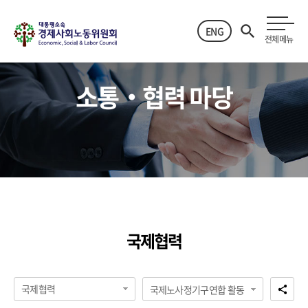
ENG
전체메뉴
소통‧협력 마당
국제협력
국제협력
국제노사정기구연합 활동