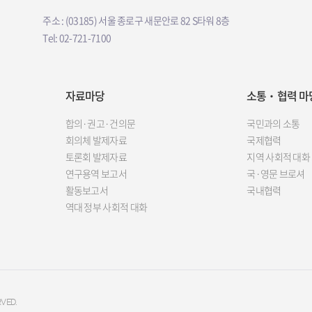
주소 : (03185) 서울 종로구 새문안로 82 S타워 8층
Tel: 02-721-7100
자료마당
소통‧협력 마
합의·권고·건의문
국민과의 소통
회의체 발제자료
국제협력
토론회 발제자료
지역 사회적 대화
연구용역 보고서
국·영문 브로셔
활동보고서
국내협력
역대 정부 사회적 대화
VED.