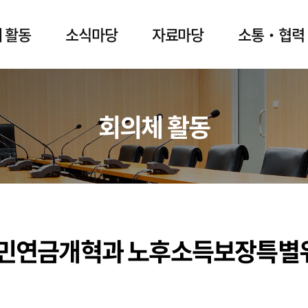
 활동
소식마당
자료마당
소통‧협력
회의체 활동
민연금개혁과 노후소득보장특별