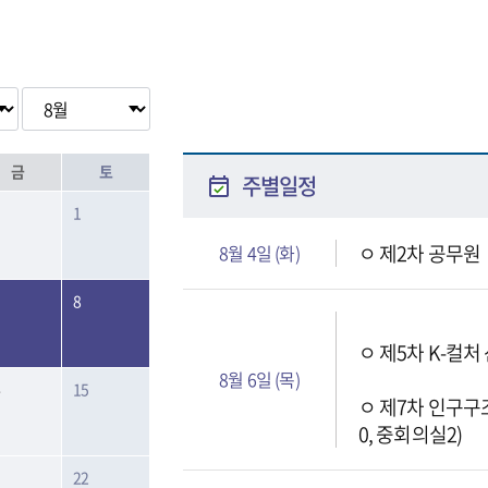
금
토
주별일정
1
ㅇ 제2차 공무원
8월 4일 (화)
8
ㅇ 제5차 K-컬처
8월 6일 (목)
4
15
ㅇ 제7차 인구구
0, 중회의실2)
1
22