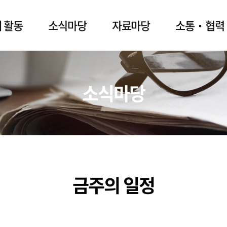
 활동
소식마당
자료마당
소통‧협력
소식마당
금주의 일정