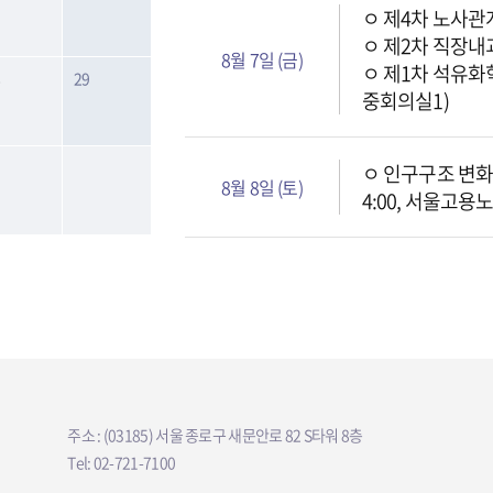
ㅇ 제4차 노사관
ㅇ 제2차 직장내
8월 7일 (금)
ㅇ 제1차 석유화
8
29
중회의실1)
ㅇ 인구구조 변화
8월 8일 (토)
4:00, 서울고용
주소 : (03185) 서울 종로구 새문안로 82 S타워 8층
Tel: 02-721-7100