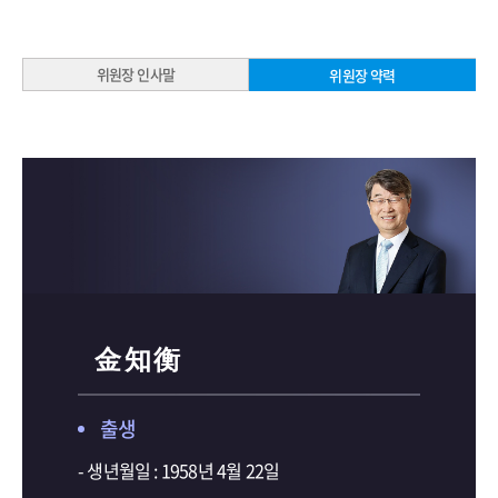
위원장 인사말
위원장 약력
金 知 衡
출생
- 생년월일 : 1958년 4월 22일